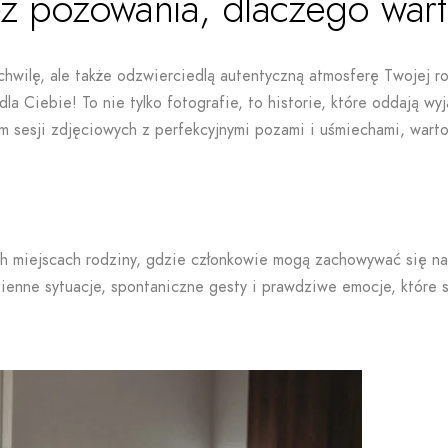
z pozowania, dlaczego wart
 chwilę, ale także odzwierciedlą autentyczną atmosferę Twojej r
 Ciebie! To nie tylko fotografie, to historie, które oddają wyj
 sesji zdjęciowych z perfekcyjnymi pozami i uśmiechami, warto 
h miejscach rodziny, gdzie członkowie mogą zachowywać się nat
zienne sytuacje, spontaniczne gesty i prawdziwe emocje, które s