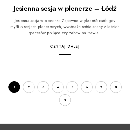
Jesienna sesja w plenerze – Łódź
Jesienna sesja w plenerze Zapewne większość osób gdy
myśli o sesjach plenerowych, wyobraża sobie sceny z letnich
spacerów po łące czy zabaw na trawie...
CZYTAJ DALEJ
1
2
3
4
5
6
7
8
9