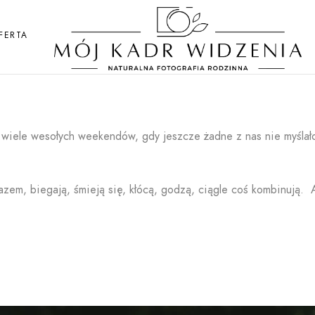
FERTA
m wiele wesołych weekendów, gdy jeszcze żadne z nas nie myślał
razem, biegają, śmieją się, kłócą, godzą, ciągle coś kombinują